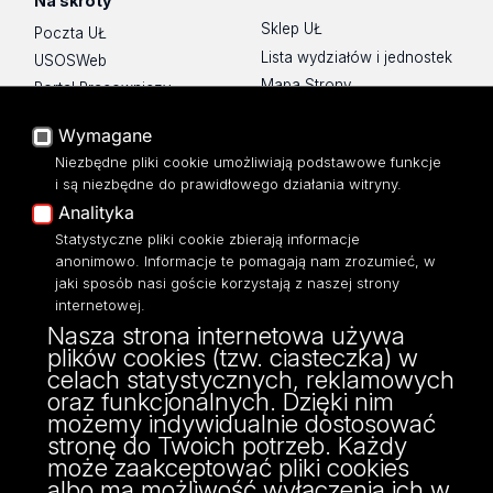
Na skróty
Sklep UŁ
Poczta UŁ
Lista wydziałów i jednostek
USOSWeb
Mapa Strony
Portal Pracowniczy
Dostępność
Baza Aktów Własnych
Wymagane
Polityka prywatności
Platforma e-learningowa
Niezbędne pliki cookie umożliwiają podstawowe funkcje
Moodle
i są niezbędne do prawidłowego działania witryny.
Eksperci UŁ
Analityka
Polityka Prywatności
Statystyczne pliki cookie zbierają informacje
Dostępność
anonimowo. Informacje te pomagają nam zrozumieć, w
jaki sposób nasi goście korzystają z naszej strony
internetowej.
Nasza strona internetowa używa
plików cookies (tzw. ciasteczka) w
ul. Banacha 22
celach statystycznych, reklamowych
90-238 Łódź
oraz funkcjonalnych. Dzięki nim
tel: 42/635 59 49
możemy indywidualnie dostosować
fax: 42/635 42 66
stronę do Twoich potrzeb. Każdy
może zaakceptować pliki cookies
albo ma możliwość wyłączenia ich w