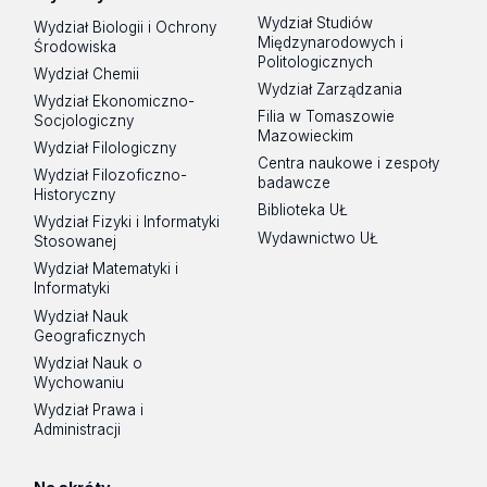
Wydział Studiów
Wydział Biologii i Ochrony
Międzynarodowych i
Środowiska
Politologicznych
Wydział Chemii
Wydział Zarządzania
Wydział Ekonomiczno-
Filia w Tomaszowie
Socjologiczny
Mazowieckim
Wydział Filologiczny
Centra naukowe i zespoły
Wydział Filozoficzno-
badawcze
Historyczny
Biblioteka UŁ
Wydział Fizyki i Informatyki
Wydawnictwo UŁ
Stosowanej
Wydział Matematyki i
Informatyki
Wydział Nauk
Geograficznych
Wydział Nauk o
Wychowaniu
Wydział Prawa i
Administracji