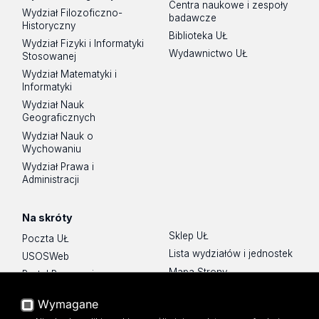
Centra naukowe i zespoły
Wydział Filozoficzno-
badawcze
Historyczny
Biblioteka UŁ
Wydział Fizyki i Informatyki
Wydawnictwo UŁ
Stosowanej
Wydział Matematyki i
Informatyki
Wydział Nauk
Geograficznych
Wydział Nauk o
Wychowaniu
Wydział Prawa i
Administracji
Na skróty
Sklep UŁ
Poczta UŁ
Lista wydziałów i jednostek
USOSWeb
Mapa Strony
Portal Pracowniczy
Dostępność
Baza Aktów Własnych
Wymagane
Polityka prywatności
Platforma e-learningowa