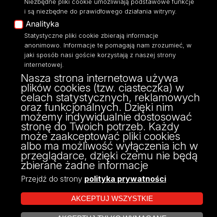
Niezbędne pliki cookie umożliwiają podstawowe funkcje
Moodle
i są niezbędne do prawidłowego działania witryny.
Eksperci UŁ
Analityka
Polityka Prywatności
Statystyczne pliki cookie zbierają informacje
Dostępność
anonimowo. Informacje te pomagają nam zrozumieć, w
jaki sposób nasi goście korzystają z naszej strony
internetowej.
Nasza strona internetowa używa
plików cookies (tzw. ciasteczka) w
ul. Banacha 22
celach statystycznych, reklamowych
90-238 Łódź
oraz funkcjonalnych. Dzięki nim
tel: 42/635 59 49
możemy indywidualnie dostosować
fax: 42/635 42 66
stronę do Twoich potrzeb. Każdy
może zaakceptować pliki cookies
albo ma możliwość wyłączenia ich w
przeglądarce, dzięki czemu nie będą
zbierane żadne informacje
Przejdź do strony
polityka prywatności
AKCEPTUJ WSZYSTKIE