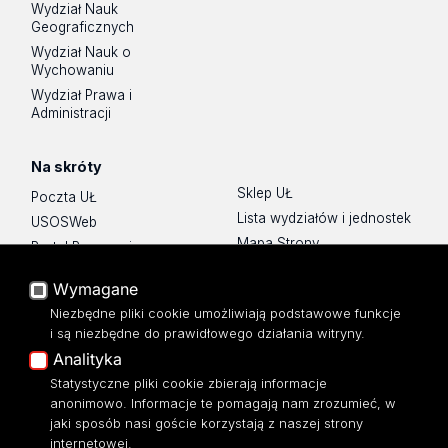
Wydział Nauk
Geograficznych
Wydział Nauk o
Wychowaniu
Wydział Prawa i
Administracji
Na skróty
Sklep UŁ
Poczta UŁ
Lista wydziałów i jednostek
USOSWeb
Mapa Strony
Portal Pracowniczy
Dostępność
Baza Aktów Własnych
Wymagane
Polityka prywatności
Platforma e-learningowa
Niezbędne pliki cookie umożliwiają podstawowe funkcje
Moodle
i są niezbędne do prawidłowego działania witryny.
Eksperci UŁ
Analityka
Polityka Prywatności
Statystyczne pliki cookie zbierają informacje
Dostępność
anonimowo. Informacje te pomagają nam zrozumieć, w
jaki sposób nasi goście korzystają z naszej strony
internetowej.