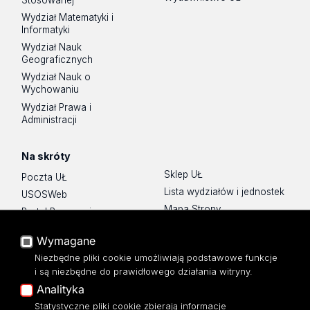
Wydział Matematyki i
Informatyki
Wydział Nauk
Geograficznych
Wydział Nauk o
Wychowaniu
Wydział Prawa i
Administracji
Na skróty
Sklep UŁ
Poczta UŁ
Lista wydziałów i jednostek
USOSWeb
Mapa Strony
Portal Pracowniczy
Dostępność
Baza Aktów Własnych
Wymagane
Polityka prywatności
Platforma e-learningowa
Niezbędne pliki cookie umożliwiają podstawowe funkcje
Moodle
i są niezbędne do prawidłowego działania witryny.
Eksperci UŁ
Analityka
Polityka Prywatności
Statystyczne pliki cookie zbierają informacje