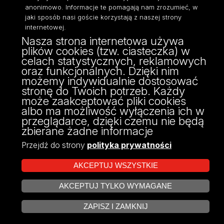
Dostępność
anonimowo. Informacje te pomagają nam zrozumieć, w
jaki sposób nasi goście korzystają z naszej strony
internetowej.
Nasza strona internetowa używa
plików cookies (tzw. ciasteczka) w
ul. Banacha 22
celach statystycznych, reklamowych
90-238 Łódź
oraz funkcjonalnych. Dzięki nim
tel: 42/635 59 49
możemy indywidualnie dostosować
fax: 42/635 42 66
stronę do Twoich potrzeb. Każdy
może zaakceptować pliki cookies
albo ma możliwość wyłączenia ich w
przeglądarce, dzięki czemu nie będą
zbierane żadne informacje
Przejdź do strony
polityka prywatności
AKCEPTUJ WSZYSTKIE
AKCEPTUJ TYLKO WYMAGANE
Projekt Multiportalu UŁ współfinansowany z funduszy Unii Europejskiej w
ZARZĄDZAJ COOKIES
ramach konkursu NCBR
ZAPISZ I ZAMKNIJ