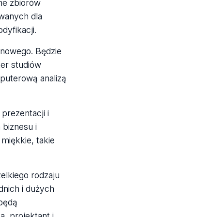
ne zbiorów
owanych dla
yfikacji.
ynowego. Będzie
ter studiów
mputerową analizą
prezentacji i
 biznesu i
miękkie, takie
elkiego rodzaju
dnich i dużych
 będą
, projektant i