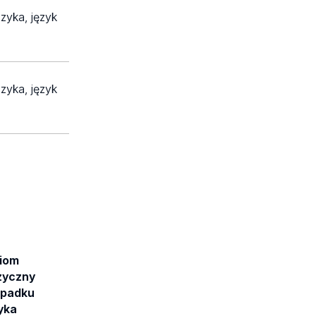
izyka, język
izyka, język
iom
zyczny
ypadku
yka