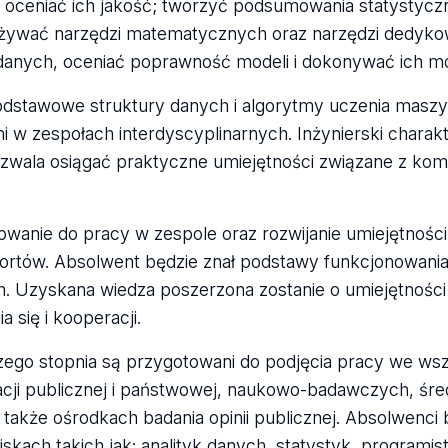
i oceniać ich jakość; tworzyć podsumowania statystycz
; używać narzędzi matematycznych oraz narzędzi dedyk
 danych, oceniać poprawność modeli i dokonywać ich mod
dstawowe struktury danych i algorytmy uczenia masz
 w zespołach interdyscyplinarnych. Inżynierski charak
ozwala osiągać praktyczne umiejętności związane z ko
wanie do pracy w zespole oraz rozwijanie umiejętności 
portów. Absolwent będzie znał podstawy funkcjonowania
. Uzyskana wiedza poszerzona zostanie o umiejętności 
 się i kooperacji.
ego stopnia są przygotowani do podjęcia pracy we wsz
racji publicznej i państwowej, naukowo-badawczych, śre
 także ośrodkach badania opinii publicznej. Absolwenci
kach takich jak: analityk danych, statystyk, programista