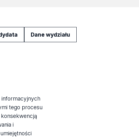
ndydata
Dane wydziału
i informacyjnych
nymi tego procesu
o konsekwencją
ania i
 umiejętności