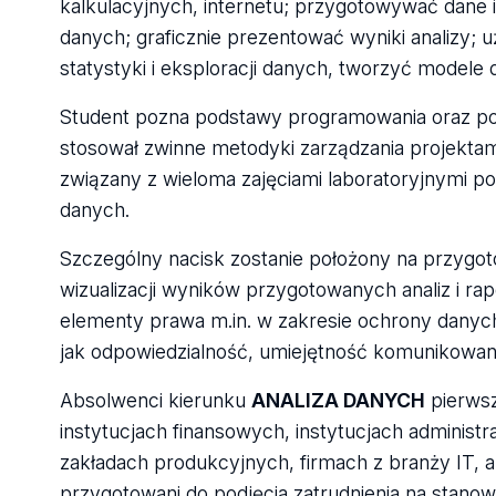
kalkulacyjnych, internetu; przygotowywać dane 
danych; graficznie prezentować wyniki analizy
statystyki i eksploracji danych, tworzyć modele
Student pozna podstawy programowania oraz po
stosował zwinne metodyki zarządzania projektami
związany z wieloma zajęciami laboratoryjnymi p
danych.
Szczególny nacisk zostanie położony na przygoto
wizualizacji wyników przygotowanych analiz i ra
elementy prawa m.in. w zakresie ochrony danych
jak odpowiedzialność, umiejętność komunikowania
Absolwenci kierunku
ANALIZA DANYCH
pierwsz
instytucjach finansowych, instytucjach administ
zakładach produkcyjnych, firmach z branży IT, a
przygotowani do podjęcia zatrudnienia na stanowis