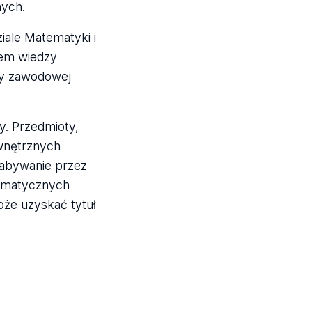
nych.
ale Matematyki i
iem wiedzy
acy zawodowej
y. Przedmioty,
wnętrznych
nabywanie przez
tematycznych
oże uzyskać tytuł