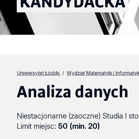
KANDYDACKA
Uniwersytet Łódzki
Wydział Matematyki i Informatyk
Analiza danych
Niestacjonarne (zaoczne) Studia I stop
Limit miejsc:
50 (min. 20)