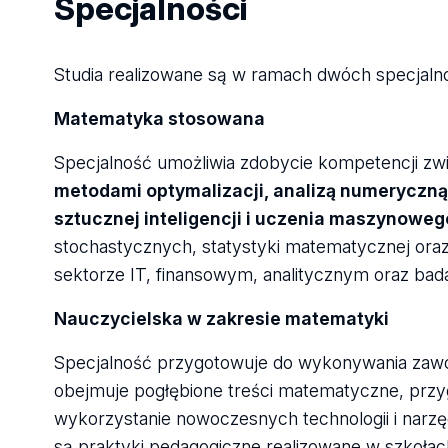
Specjalności
Studia realizowane są w ramach dwóch specjalno
Matematyka stosowana
Specjalność umożliwia zdobycie kompetencji z
metodami optymalizacji, analizą numeryczn
sztucznej inteligencji i uczenia maszynoweg
stochastycznych, statystyki matematycznej ora
sektorze IT, finansowym, analitycznym oraz b
Nauczycielska w zakresie matematyki
Specjalność przygotowuje do wykonywania za
obejmuje pogłębione treści matematyczne, przy
wykorzystanie nowoczesnych technologii i narzęd
są praktyki pedagogiczne realizowane w szkołac