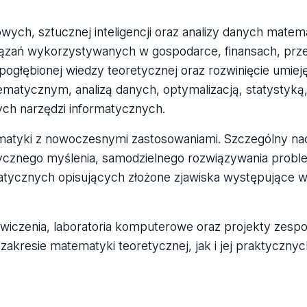
wych, sztucznej inteligencji oraz analizy danych mate
ązań wykorzystywanych w gospodarce, finansach, prze
 pogłębionej wiedzy teoretycznej oraz rozwinięcie umiej
atycznym, analizą danych, optymalizacją, statystyką
h narzędzi informatycznych.
matyki z nowoczesnymi zastosowaniami. Szczególny na
alitycznego myślenia, samodzielnego rozwiązywania prob
atycznych opisujących złożone zjawiska występujące w
wiczenia, laboratoria komputerowe oraz projekty zespo
kresie matematyki teoretycznej, jak i jej praktyczny