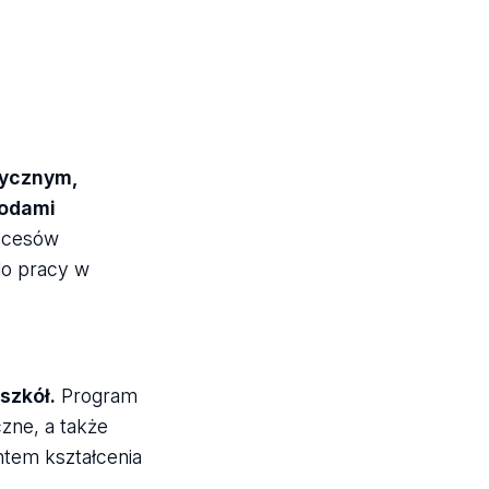
tycznym,
todami
rocesów
do pracy w
szkół.
Program
zne, a także
ntem kształcenia