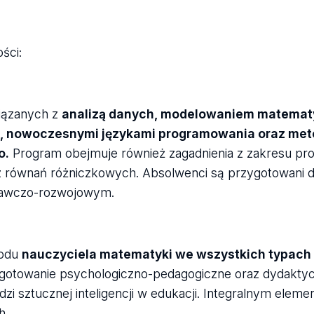
ści:
wiązanych z
analizą danych, modelowaniem matema
ą, nowoczesnymi językami programowania oraz me
o.
Program obejmuje również zagadnienia z zakresu p
z równań różniczkowych. Absolwenci są przygotowani 
adawczo-rozwojowym.
wodu
nauczyciela matematyki we wszystkich typach 
gotowanie psychologiczno-pedagogiczne oraz dydaktyc
zi sztucznej inteligencji w edukacji. Integralnym eleme
h.