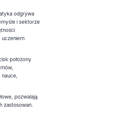
matyka odgrywa
myśle i sektorze
ętności
, uczeniem
cisk położony
lemów,
 nauce,
łowe, pozwalają
ch zastosowań.