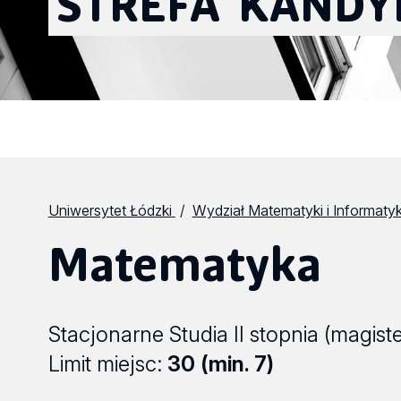
STREFA
KANDY
Uniwersytet Łódzki
Wydział Matematyki i Informatyk
Matematyka
Stacjonarne Studia II stopnia (magiste
Limit miejsc:
30 (min. 7)