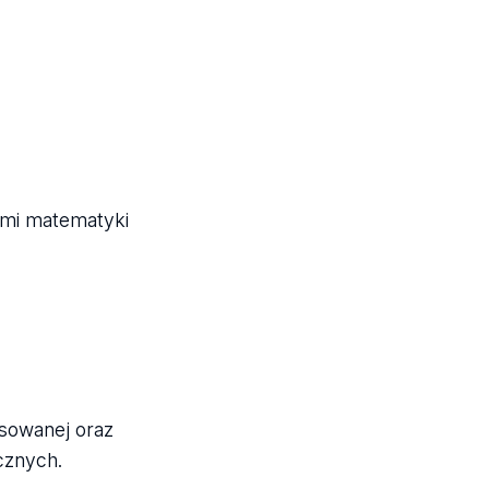
ami matematyki
osowanej oraz
cznych.