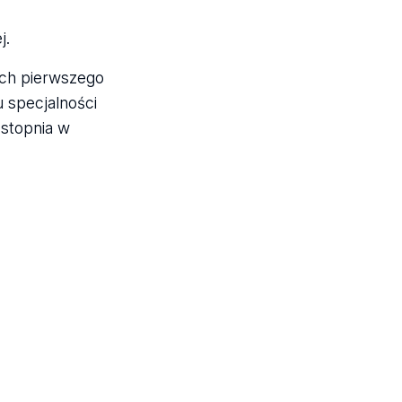
j.
ach pierwszego
 specjalności
 stopnia w