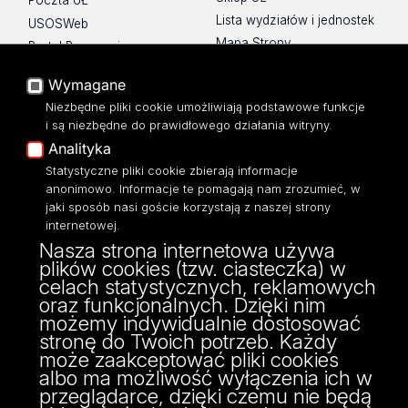
Poczta UŁ
Lista wydziałów i jednostek
USOSWeb
Mapa Strony
Portal Pracowniczy
Dostępność
Baza Aktów Własnych
Wymagane
Polityka prywatności
Platforma e-learningowa
Niezbędne pliki cookie umożliwiają podstawowe funkcje
Moodle
i są niezbędne do prawidłowego działania witryny.
Eksperci UŁ
Analityka
Polityka Prywatności
Statystyczne pliki cookie zbierają informacje
Dostępność
anonimowo. Informacje te pomagają nam zrozumieć, w
jaki sposób nasi goście korzystają z naszej strony
internetowej.
Nasza strona internetowa używa
plików cookies (tzw. ciasteczka) w
ul. Banacha 22
celach statystycznych, reklamowych
90-238 Łódź
oraz funkcjonalnych. Dzięki nim
tel: 42/635 59 49
możemy indywidualnie dostosować
fax: 42/635 42 66
stronę do Twoich potrzeb. Każdy
może zaakceptować pliki cookies
albo ma możliwość wyłączenia ich w
przeglądarce, dzięki czemu nie będą