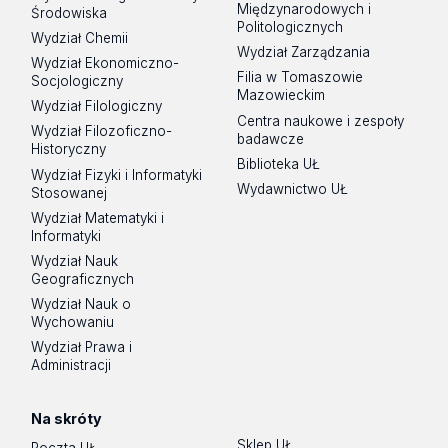
Międzynarodowych i
Środowiska
Politologicznych
Wydział Chemii
Wydział Zarządzania
Wydział Ekonomiczno-
Filia w Tomaszowie
Socjologiczny
Mazowieckim
Wydział Filologiczny
Centra naukowe i zespoły
Wydział Filozoficzno-
badawcze
Historyczny
Biblioteka UŁ
Wydział Fizyki i Informatyki
Wydawnictwo UŁ
Stosowanej
Wydział Matematyki i
Informatyki
Wydział Nauk
Geograficznych
Wydział Nauk o
Wychowaniu
Wydział Prawa i
Administracji
Na skróty
Sklep UŁ