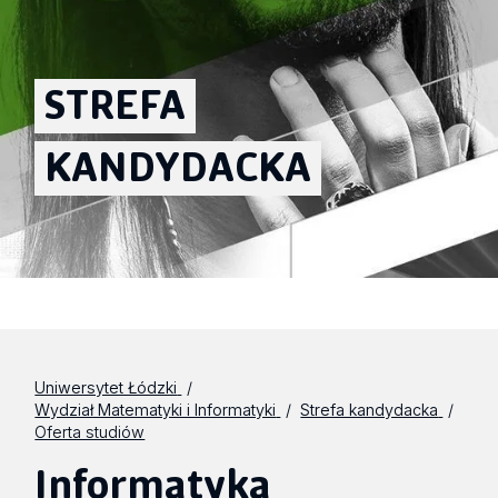
STREFA
KANDYDACKA
Uniwersytet Łódzki
Wydział Matematyki i Informatyki
Strefa kandydacka
Oferta studiów
Informatyka