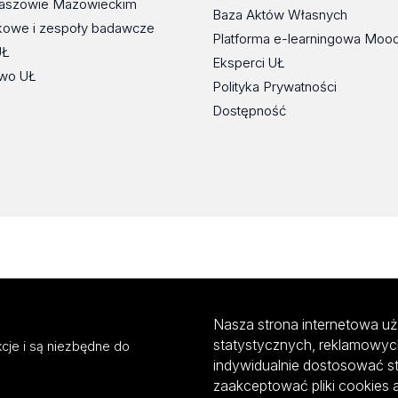
maszowie Mazowieckim
Baza Aktów Własnych
kowe i zespoły badawcze
Platforma e-learningowa Moo
UŁ
Eksperci UŁ
wo UŁ
Polityka Prywatności
Dostępność
Nasza strona internetowa uż
statystycznych, reklamowyc
cje i są niezbędne do
indywidualnie dostosować s
zaakceptować pliki cookies 