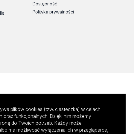
Dostępność
Polityka prywatności
dle
ywa plików cookies (tzw. ciasteczka) w celach
h oraz funkcjonalnych. Dzięki nim możemy
tronę do Twoich potrzeb. Każdy może
albo ma możliwość wyłączenia ich w przeglądarce,