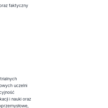
 oraz faktyczny
trialnych
dowych uczelni
ncyjność
cji i nauki oraz
 poprzemysłowe,