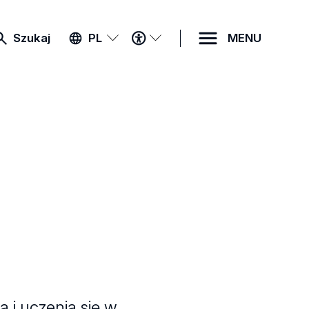
MENU
Szukaj
PL
MENU
DOSTĘPNOŚCI
 i uczenia się w