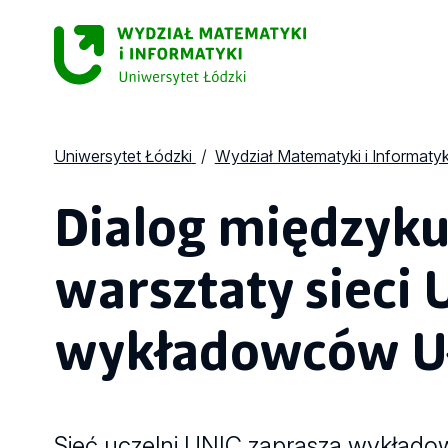
Uniwersytet Łódzki
Wydział Matematyki i Informatyk
Dialog międzyku
warsztaty sieci 
wykładowców U
Sieć uczelni UNIC zaprasza wykładow