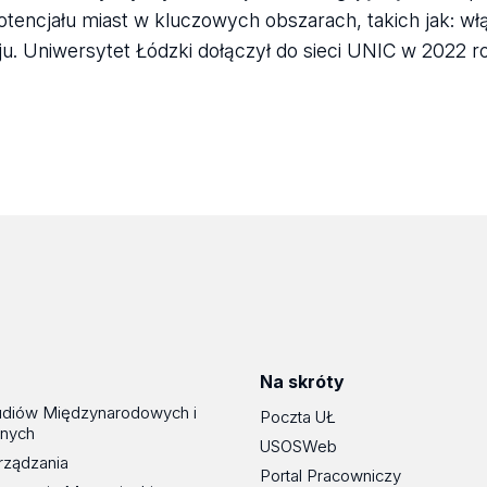
potencjału miast w kluczowych obszarach, takich jak: wł
. Uniwersytet Łódzki dołączył do sieci UNIC w 2022 r
Na skróty
udiów Międzynarodowych i
Poczta UŁ
znych
USOSWeb
rządzania
Portal Pracowniczy