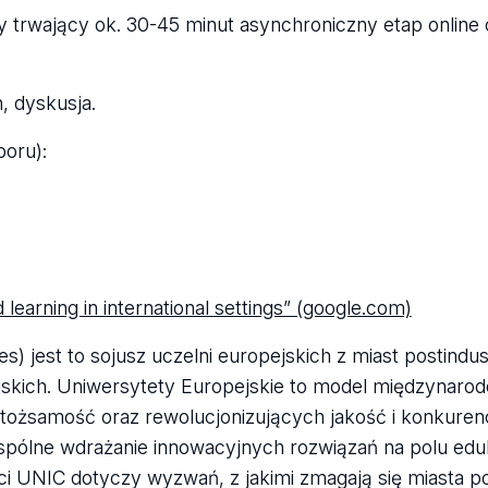
zy trwający ok. 30-45 minut asynchroniczny etap online
, dyskusja.
oru):
 learning in international settings” (google.com)
es) jest to sojusz uczelni europejskich z miast postindus
jskich. Uniwersytety Europejskie to model międzynaro
i tożsamość oraz rewolucjonizujących jakość i konkure
ólne wdrażanie innowacyjnych rozwiązań na polu eduka
ieci UNIC dotyczy wyzwań, z jakimi zmagają się miasta