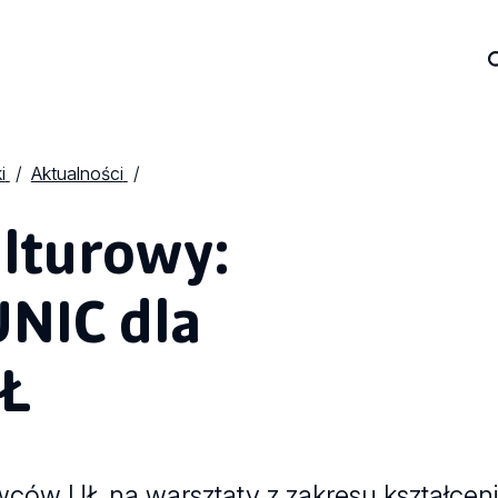
i
Aktualności
lturowy:
UNIC dla
Ł
ców UŁ na warsztaty z zakresu kształcenia