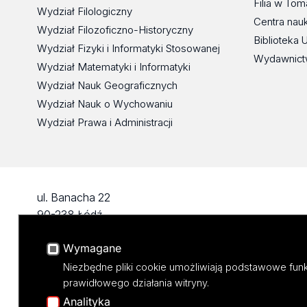
Filia w To
Wydział Filologiczny
Centra nau
Wydział Filozoficzno-Historyczny
Biblioteka 
Wydział Fizyki i Informatyki Stosowanej
Wydawnict
Wydział Matematyki i Informatyki
Wydział Nauk Geograficznych
Wydział Nauk o Wychowaniu
Wydział Prawa i Administracji
ul. Banacha 22
90-238 Łódź
tel: 42/635 59 49
Wymagane
fax: 42/635 42 66
Niezbędne pliki cookie umożliwiają podstawowe funk
prawidłowego działania witryny.
Analityka