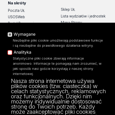
Na skróty
Sklep UŁ
Poczta UŁ
Lista wydziałów i jednostek
USOSWeb
Mapa Strony
Portal Pracowniczy
Dostępność
Baza Aktów Własnych
Wymagane
Polityka prywatności
Platforma e-learningowa
Niezbędne pliki cookie umożliwiają podstawowe funkcje
Moodle
i są niezbędne do prawidłowego działania witryny.
Eksperci UŁ
Analityka
Polityka Prywatności
Statystyczne pliki cookie zbierają informacje
Dostępność
anonimowo. Informacje te pomagają nam zrozumieć, w
jaki sposób nasi goście korzystają z naszej strony
internetowej.
Nasza strona internetowa używa
plików cookies (tzw. ciasteczka) w
ul. Banacha 22
celach statystycznych, reklamowych
90-238 Łódź
oraz funkcjonalnych. Dzięki nim
tel: 42/635 59 49
możemy indywidualnie dostosować
fax: 42/635 42 66
stronę do Twoich potrzeb. Każdy
może zaakceptować pliki cookies