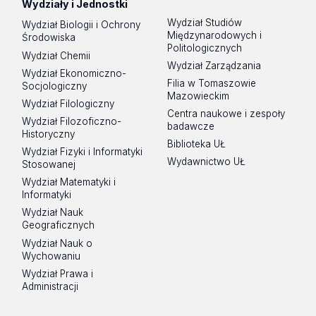
Wydziały i Jednostki
Wydział Studiów
Wydział Biologii i Ochrony
Międzynarodowych i
Środowiska
Politologicznych
Wydział Chemii
Wydział Zarządzania
Wydział Ekonomiczno-
Filia w Tomaszowie
Socjologiczny
Mazowieckim
Wydział Filologiczny
Centra naukowe i zespoły
Wydział Filozoficzno-
badawcze
Historyczny
Biblioteka UŁ
Wydział Fizyki i Informatyki
Wydawnictwo UŁ
Stosowanej
Wydział Matematyki i
Informatyki
Wydział Nauk
Geograficznych
Wydział Nauk o
Wychowaniu
Wydział Prawa i
Administracji