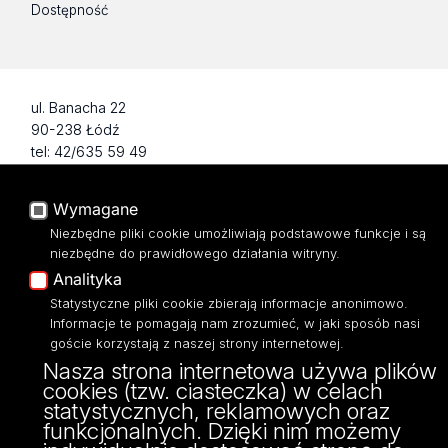
Dostępność
ul. Banacha 22
90-238 Łódź
tel: 42/635 59 49
fax: 42/635 42 66
Wymagane
Niezbędne pliki cookie umożliwiają podstawowe funkcje i są
niezbędne do prawidłowego działania witryny.
Analityka
Statystyczne pliki cookie zbierają informacje anonimowo.
Informacje te pomagają nam zrozumieć, w jaki sposób nasi
goście korzystają z naszej strony internetowej.
Nasza strona internetowa używa plików
cookies (tzw. ciasteczka) w celach
Projekt Multiportalu UŁ współfinansowany z funduszy Unii Europejskiej w
statystycznych, reklamowych oraz
ramach konkursu NCBR
funkcjonalnych. Dzięki nim możemy