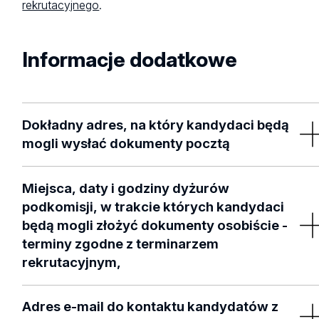
rekrutacyjnego
.
Informacje dodatkowe
Dokładny adres, na który kandydaci będą
mogli wysłać dokumenty pocztą
Wydział Matematyki i Informatyki Uniwersytetu Łódzkieg
Miejsca, daty i godziny dyżurów
ul. Banacha 22, 90-238 Łódź
podkomisji, w trakcie których kandydaci
(z dopiskiem rekrutacja lub rekrutacja niestacjonarne)
będą mogli złożyć dokumenty osobiście -
terminy zgodne z terminarzem
rekrutacyjnym,
Wydział Matematyki i Informatyki Uniwersytetu Łódzkiego
Adres e-mail do kontaktu kandydatów z
ul. Banacha 22, 90-238 Łódź pok. A103 (parter)