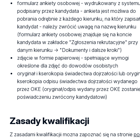
formularz ankiety osobowej - wydrukowany z systemu
kierunku:
22 września 2026 do godz. 9.00
podpisany przez kandydata - ankieta jest możliwa do
Ogłoszenie wyników kwalifikacji:
15-17 lipca 2026
Ostatni dzień na wprowadzanie wyników:
22 września
pobrania odrębnie z każdego kierunku, na który zapisał
Termin składania dokumentów:
18-22 lipca 2026
2026 do godz. 9.00
kandydat - należy zwrócić uwagę na nazwę kierunku
18.07.2026 godz. 10-16
(formularz ankiety osobowej znajduje się na koncie
Termin składania dokumentów:
18-22 września 2026
20.07.2026 godz. 10-16
kandydata w zakładce "Zgłoszenia rekrutacyjne" przy
18.09.2026 (piątek), godz. 16:00-19:30
21.07.2026 godz. 13-18
danym kierunku -> "Dokumenty i dalsze kroki")
19.09.2026 (sobota), godz. 9:00-13:00
22.07.2026 godz. 10-16
zdjęcie w formie papierowej - spełniające wymogi
22.09.2026 (wtorek), godz. 15.30-19:30
określone dla zdjęć do dowodów osobistych
Ostatni dzień oczekiwania na dokumenty wysłane
Ostatni dzień oczekiwania na dokumenty wysłane
oryginał i kserokopia świadectwa dojrzałości lub orygin
pocztą:
24 lipca 2026
pocztą:
24 września 2026
kserokopia odpisu świadectwa dojrzałości wydanego
(decyduje data stempla pocztowego:
22 lipca 2026)
(decyduje data stempla pocztowego:
22 września 202
przez OKE (oryginał/odpis wydany przez OKE zostani
Ostateczny termin ogłoszenia informacji o przyjęciu:
poświadczeniu zwrócony kandydatowi)
Ostateczny termin ogłoszenia informacji
30 lipca 2026
o przyjęciu:
25 września 2026
Kolejny termin rejestracji w przypadku niewypełnieni
Zasady kwalifikacji
limitu:
5 sierpnia - 14 września 2026
Z zasadami kwalifikacjii mozna zapoznać się na stronie
po