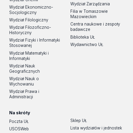
Wydział Zarządzania
Wydział Ekonomiczno-
22.09.2026 (wtorek) 15.30-19:30
Filia w Tomaszowie
Socjologiczny
Mazowieckim
Wydział Filologiczny
Centra naukowe i zespoły
Wydział Filozoficzno-
badawcze
Historyczny
Biblioteka UŁ
Wydział Fizyki i Informatyki
Wydawnictwo UŁ
Stosowanej
Wydział Matematyki i
Informatyki
Wydział Nauk
Geograficznych
Wydział Nauk o
Wychowaniu
Wydział Prawa i
Administracji
Na skróty
Sklep UŁ
Poczta UŁ
Lista wydziałów i jednostek
USOSWeb