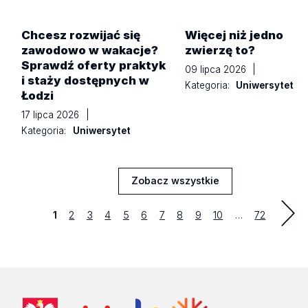
Chcesz rozwijać się
Więcej niż jedno
zawodowo w wakacje?
zwierzę to?
Sprawdź oferty praktyk
09 lipca 2026
|
i staży dostępnych w
Kategoria:
Uniwersytet
Łodzi
17 lipca 2026
|
Kategoria:
Uniwersytet
Zobacz wszystkie
Aktualności
Strona
Strona
Strona
Strona
Strona
Strona
Strona
Strona
Strona
Strona
last
1
2
3
4
5
6
7
8
9
10
…
72