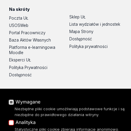
Na skróty
Sklep UŁ
Poczta UŁ
Lista wydziałów i jednostek
USOSWeb
Mapa Strony
Portal Pracowniczy
Dostępność
Baza Aktów Własnych
Polityka prywatności
Platforma e-learningowa
Moodle
Eksperci UŁ
Polityka Prywatności
Dostępność
Wymagane
ul. Banacha 22
Niezbędne pliki cookie umożliwiają podstawowe funkcje i są
90-238 Łódź
niezbędne do prawidłowego działania witryny.
tel: 42/635 59 49
Analityka
fax: 42/635 42 66
Statystyczne pliki cookie zbierają informacje anonimowo.