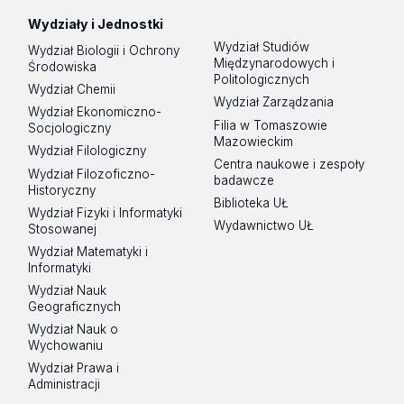
Wydziały i Jednostki
Wydział Studiów
Wydział Biologii i Ochrony
Międzynarodowych i
Środowiska
Politologicznych
Wydział Chemii
Wydział Zarządzania
Wydział Ekonomiczno-
Filia w Tomaszowie
Socjologiczny
Mazowieckim
Wydział Filologiczny
Centra naukowe i zespoły
Wydział Filozoficzno-
badawcze
Historyczny
Biblioteka UŁ
Wydział Fizyki i Informatyki
Wydawnictwo UŁ
Stosowanej
Wydział Matematyki i
Informatyki
Wydział Nauk
Geograficznych
Wydział Nauk o
Wychowaniu
Wydział Prawa i
Administracji