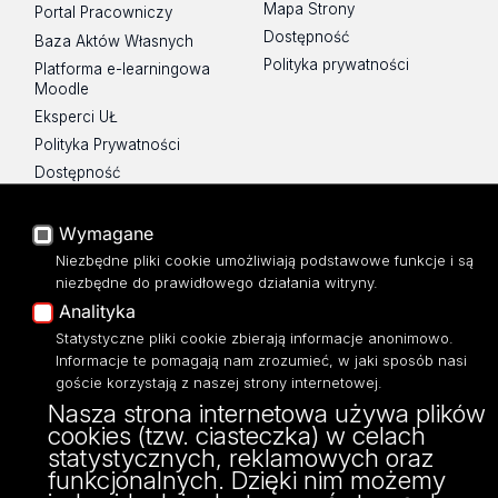
Mapa Strony
Portal Pracowniczy
Dostępność
Baza Aktów Własnych
Polityka prywatności
Platforma e-learningowa
Moodle
Eksperci UŁ
Polityka Prywatności
Dostępność
Wymagane
Niezbędne pliki cookie umożliwiają podstawowe funkcje i są
ul. Banacha 22
niezbędne do prawidłowego działania witryny.
90-238 Łódź
Analityka
tel: 42/635 59 49
Statystyczne pliki cookie zbierają informacje anonimowo.
fax: 42/635 42 66
Informacje te pomagają nam zrozumieć, w jaki sposób nasi
goście korzystają z naszej strony internetowej.
Nasza strona internetowa używa plików
cookies (tzw. ciasteczka) w celach
statystycznych, reklamowych oraz
funkcjonalnych. Dzięki nim możemy